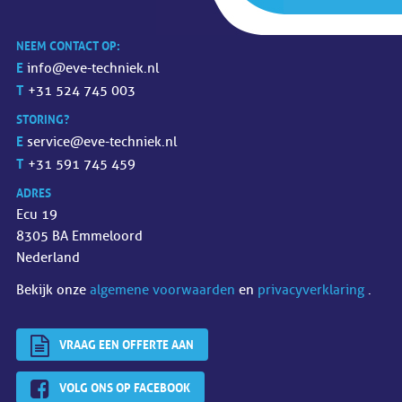
NEEM CONTACT OP:
E
info@eve-techniek.nl
T
+31 524 745 003
STORING?
E
service@eve-techniek.nl
T
+31 591 745 459
ADRES
Ecu 19
8305 BA Emmeloord
Nederland
Bekijk onze
algemene voorwaarden
en
privacyverklaring
.
VRAAG EEN OFFERTE AAN
VOLG ONS OP FACEBOOK