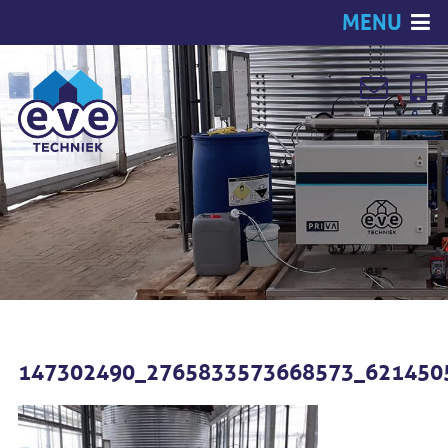
MENU
147302490_2765833573668573_621450