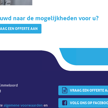
uwd naar de mogelijkheden voor u?
AAG EEN OFFERTE AAN
Emmeloord
VRAAG EEN OFFERTE 
d
VOLG ONS OP FACEBO
nze
algemene voorwaarden
en