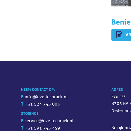
Benie
VR
NEEM CONTACT OP:
ADRES
E
Ecu 19
info@eve-techniek.nl
8305 BA 
T
+31 524 745 003
Nederlan
STORING?
E
service@eve-techniek.nl
T
Bekijk o
+31 591 745 459