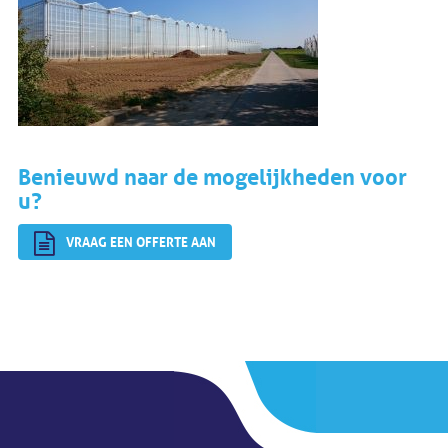
Benieuwd naar de mogelijkheden voor
u?
VRAAG EEN OFFERTE AAN