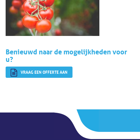
Benieuwd naar de mogelijkheden voor
u?
VRAAG EEN OFFERTE AAN