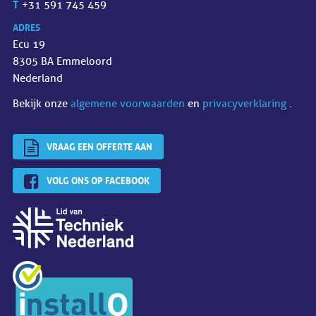
T
+31 591 745 459
ADRES
Ecu 19
8305 BA Emmeloord
Nederland
Bekijk onze
algemene voorwaarden
en
privacyverklaring
.
VRAAG EEN OFFERTE AAN
VOLG ONS OP FACEBOOK