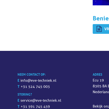
Benie
VR
NEEM CONTACT OP:
ADRES
E
Ecu 19
info@eve-techniek.nl
8305 BA 
T
+31 524 745 003
Nederlan
STORING?
E
service@eve-techniek.nl
T
Bekijk o
+31 591 745 459