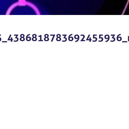
5_4386818783692455936_