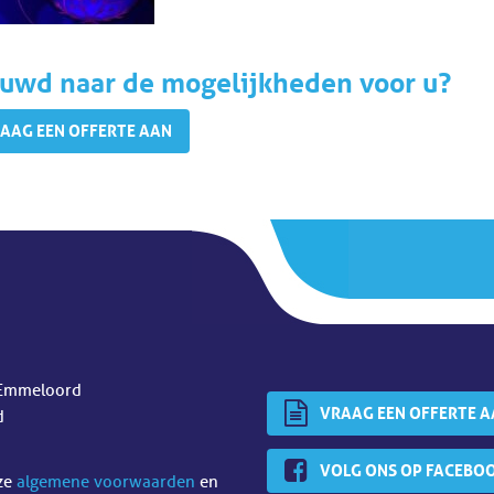
uwd naar de mogelijkheden voor u?
AAG EEN OFFERTE AAN
Emmeloord
VRAAG EEN OFFERTE 
d
VOLG ONS OP FACEBO
nze
algemene voorwaarden
en