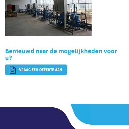
Benieuwd naar de mogelijkheden voor
u?
VRAAG EEN OFFERTE AAN