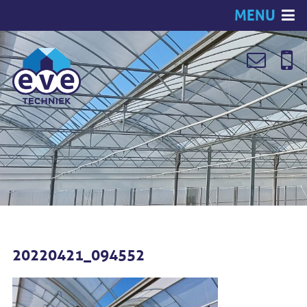
MENU
20220421_094552